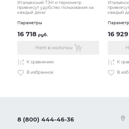
Итальянский ТЭН и термометр
Итальянск
привнесут удобство пользования на
привнесут
каждый день!
каждый де
Параметры
Парамет
16 718
16 929
руб.
Нет в наличии
Н
К сравнению
К ср
В избранное
В из
8 (800) 444-46-36