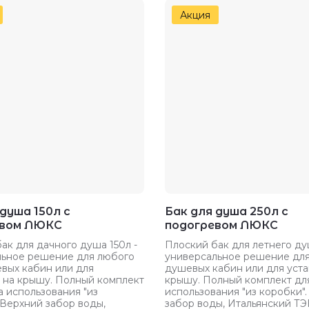
Акция
душа 150л с
Бак для душа 250л с
евом ЛЮКС
подогревом ЛЮКС
ак для дачного душа 150л -
Плоский бак для летнего ду
льное решение для любого
универсальное решение для
вых кабин или для
душевых кабин или для уста
 на крышу. Полный комплект
крышу. Полный комплект дл
а использования "из
использования "из коробки"
 Верхний забор воды,
забор воды, Итальянский ТЭ