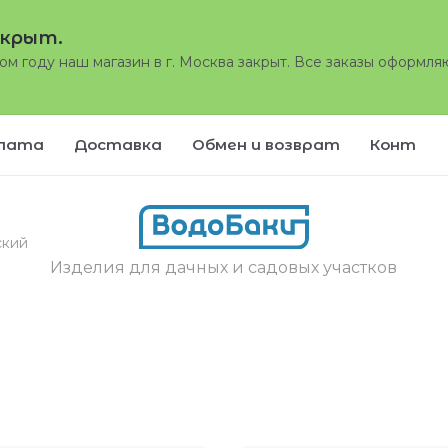
акрыт.
том году наш магазин в г. Москва закрыт. Все заказы оформля
лата
Доставка
Обмен и возврат
Контак
ский
Изделия для дачных и садовых участков