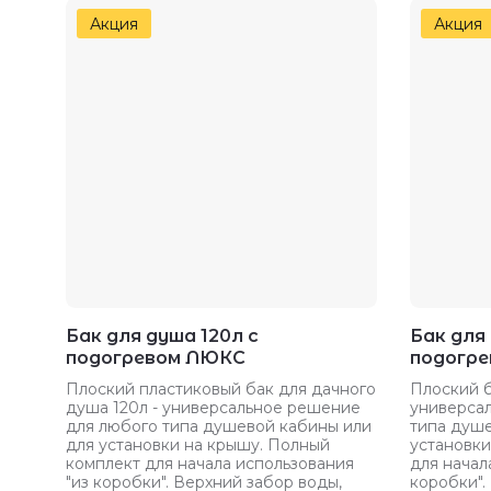
Акция
Акция
Бак для душа 120л с
Бак для 
подогревом ЛЮКС
подогр
Плоский пластиковый бак для дачного
Плоский б
душа 120л - универсальное решение
универса
для любого типа душевой кабины или
типа душе
для установки на крышу. Полный
установки
комплект для начала использования
для начал
"из коробки". Верхний забор воды,
коробки".