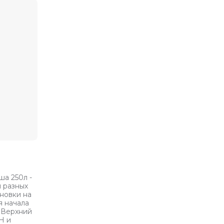
ша 250л -
 разных
новки на
я начала
. Верхний
Н и