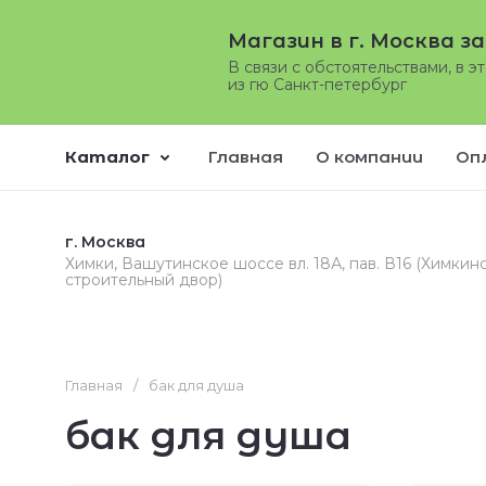
Магазин в г. Москва з
В связи с обстоятельствами, в э
из гю Санкт-петербург
Каталог
Главная
О компании
Оп
г. Москва
Химки, Вашутинское шоссе вл. 18А, пав. В16 (Химкин
строительный двор)
Главная
/
бак для душа
бак для душа