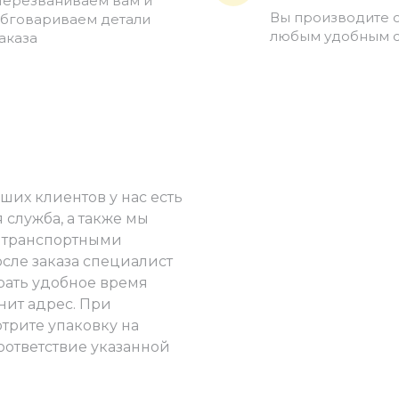
ерезваниваем вам и
Вы производите 
бговариваем детали
любым удобным 
аказа
ших клиентов у нас есть
 служба, а также мы
 транспортными
сле заказа специалист
ать удобное время
нит адрес. При
трите упаковку на
оответствие указанной