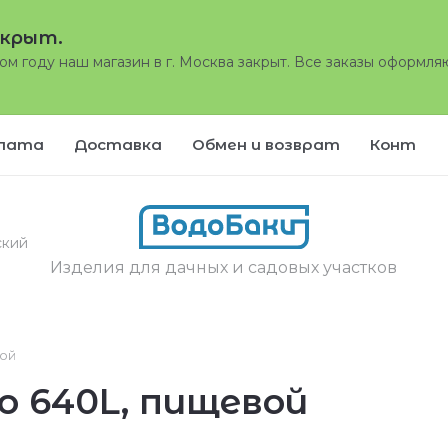
акрыт.
том году наш магазин в г. Москва закрыт. Все заказы оформля
лата
Доставка
Обмен и возврат
Контак
ский
Изделия для дачных и садовых участков
вой
o 640L, пищевой