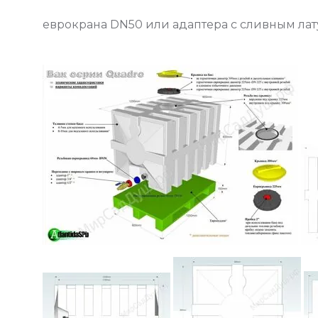
еврокрана DN50 или адаптера с сливным латун
Дополнительно евроконтейнер можно оборуд