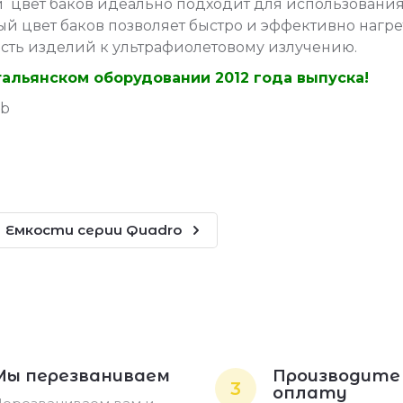
 цвет баков идеально подходит для использовани
й цвет баков позволяет быстро и эффективно нагр
ость изделий к ультрафиолетовому излучению.
альянском оборудовании 2012 года выпуска!
Pb
Емкости серии Quadro
Мы перезваниваем
Производите
3
оплату