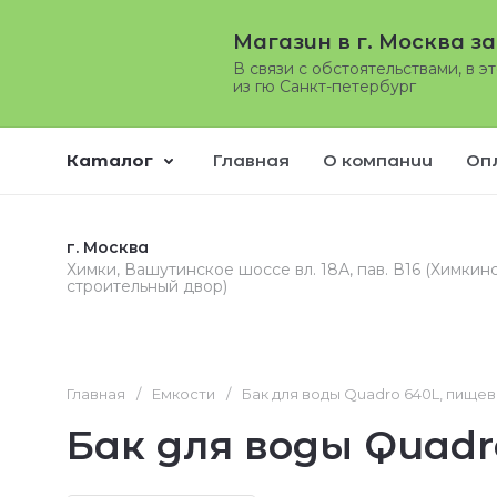
Магазин в г. Москва з
В связи с обстоятельствами, в э
из гю Санкт-петербург
Каталог
Главная
О компании
Оп
г. Москва
Химки, Вашутинское шоссе вл. 18А, пав. В16 (Химкин
строительный двор)
Главная
/
Емкости
/
Бак для воды Quadro 640L, пище
Бак для воды Quadr