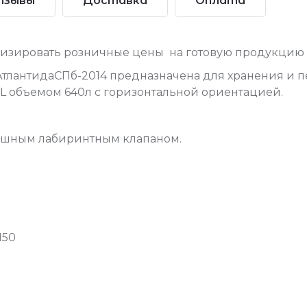
тзывы
Доставка
Оплата
изировать розничные цены на готовую продукцию б
тлантидаСПб-2014 предназначена для хранения и 
-L объемом 640л с горизонтальной ориентацией.
душным лабиринтным клапаном.
N50