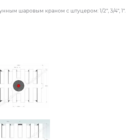
ным шаровым краном с штуцером: 1/2", 3/4", 1".
овать европалетом-800*1200мм для погрузчика.