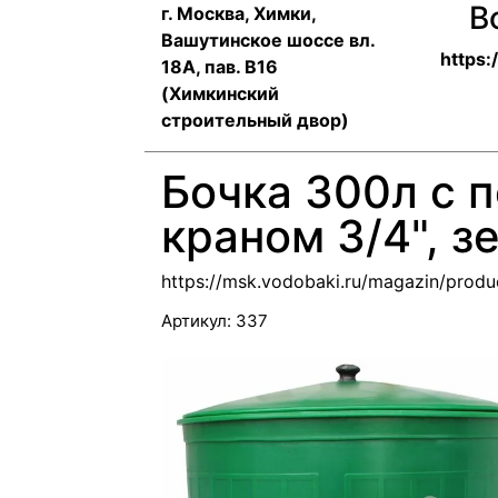
В
г. Москва, Химки,
Вашутинское шоссе вл.
https:
18А, пав. В16
(Химкинский
строительный двор)
Бочка 300л с 
краном 3/4", з
https://msk.vodobaki.ru/magazin/pro
Артикул:
337